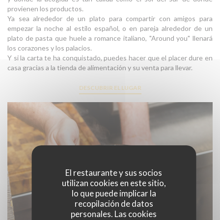
provienen los productos.
Ya sea alrededor de un plato para compartir con amigos para
empezar la noche al estilo español, o en pareja alrededor de un
plato de pasta que huele a romance italiano, "Around you" llenará
los corazones y los palacios.
Y si la carta te ha conquistado, puedes hacer que el placer dure en
casa gracias a la tienda de alimentación y su venta para llevar.
DESCUBRIR EL LUGAR
El restaurante y sus socios
utilizan cookies en este sitio,
lo que puede implicar la
recopilación de datos
personales. Las cookies