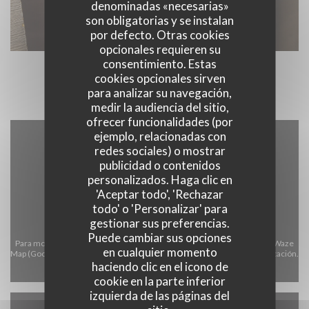
denominadas «necesarias»
son obligatorias y se instalan
por defecto. Otras cookies
opcionales requieren su
consentimiento. Estas
cookies opcionales sirven
para analizar su navegación,
medir la audiencia del sitio,
ofrecer funcionalidades (por
ejemplo, relacionadas con
redes sociales) o mostrar
publicidad o contenidos
personalizados. Haga clic en
'Aceptar todo', 'Rechazar
todo' o 'Personalizar' para
gestionar sus preferencias.
Puede cambiar sus opciones
Para mostrar el mapa interactivo de Waze, debe aceptar las cookies de Waze
en cualquier momento
Map (Google). Estas cookies pueden recopilar datos de navegación y ubicación.
haciendo clic en el icono de
Permitir
cookie en la parte inferior
izquierda de las páginas del