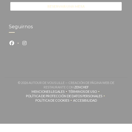
RESERVAR UNA MESA
Seguirnos
Facebook ((abre en una nueva ventana))
Instagram ((abre en una nueva ventana))
© 2026 AUTOUR DE VOUS LILLE — CREACIÓN DE PÁGINA WEB DE
((ABRE EN UNA NUEVA VENT
RESTAURANTE CON
ZENCHEF
MENCIONES LEGALES
TÉRMINOS DE USO
((ABRE EN UNA NUEVA VENTANA))
((ABRE EN UNA NUEVA VENTANA
POLÍTICA DE PROTECCIÓN DE DATOS PERSONALES
((ABRE EN UNA NUEVA VENTANA))
POLÍTICA DE COOKIES
ACCESIBILIDAD
((ABRE EN UNA NUEVA VENTANA))
((ABRE EN UNA NUEVA VENTANA