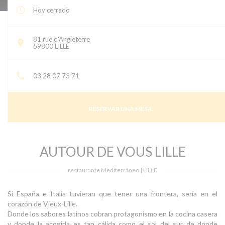
Hoy cerrado
81 rue d'Angleterre
((abre en una nueva ventana))
59800 LILLE
03 28 07 73 71
RESERVAR UNA MESA
AUTOUR DE VOUS LILLE
restaurante Mediterráneo
|
LILLE
Si España e Italia tuvieran que tener una frontera, sería en el
corazón de Vieux-Lille.
Donde los sabores latinos cobran protagonismo en la cocina casera
y donde la acogida es tan cálida como el sol del sur de donde