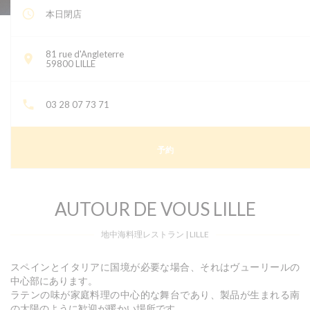
本日閉店
81 rue d'Angleterre
((新しいウィンドウで開きます))
59800 LILLE
03 28 07 73 71
予約
AUTOUR DE VOUS LILLE
地中海料理レストラン
|
LILLE
スペインとイタリアに国境が必要な場合、それはヴューリールの
中心部にあります。
ラテンの味が家庭料理の中心的な舞台であり、製品が生まれる南
の太陽のように歓迎が暖かい場所です。