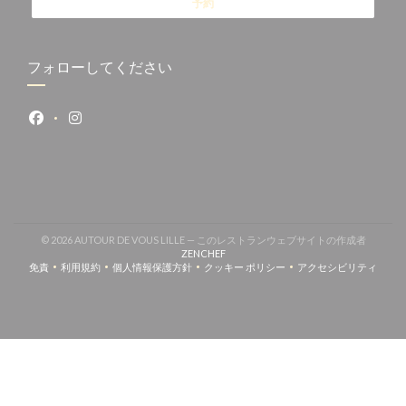
予約
フォローしてください
Facebook ((新しいウィンドウで開きます))
Instagram ((新しいウィンドウで開きます))
© 2026 AUTOUR DE VOUS LILLE — このレストランウェブサイトの作成者
((新しいウィンドウで開きます))
ZENCHEF
免責
利用規約
個人情報保護方針
クッキー ポリシー
アクセシビリティ
((新しいウィンドウで開きます))
((新しいウィンドウで開きます))
((新しいウィンドウで開きます))
((新しいウィンドウで開きます))
((新しいウィン