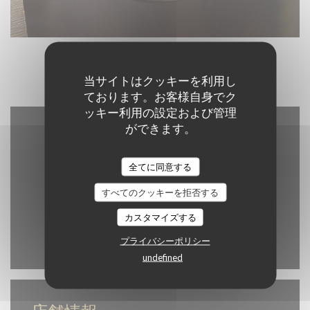
当サイトはクッキーを利用し
ております。お客様自身でク
ッキー利用の設定および管理
ができます。
全てに同意する
すべてのクッキーを拒否する
カスタマイズする
プライバシーポリシー
Waze Map が無効になっています。
許可
undefined