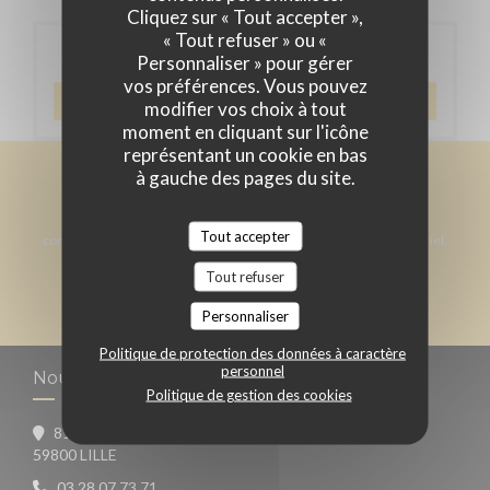
Cliquez sur « Tout accepter »,
« Tout refuser » ou «
Réservation
Personnaliser » pour gérer
vos préférences. Vous pouvez
RÉSERVER
modifier vos choix à tout
moment en cliquant sur l'icône
représentant un cookie en bas
à gauche des pages du site.
Newsletter
*
Inscrivez-vous à notre lettre d'information pour recevoir des
Tout accepter
communications personnalisées et des offres marketing par courriel.
Tout refuser
S'ABONNER
Personnaliser
Politique de protection des données à caractère
personnel
Nous contacter
Politique de gestion des cookies
81 rue d'Angleterre
((ouvre une nouvelle fenêtre))
59800 LILLE
03 28 07 73 71