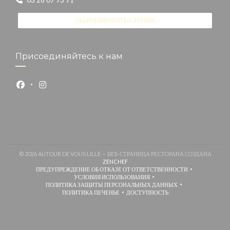
ЗАБРОНИРОВАТЬ СТОЛИК
Присоединяйтесь к нам
Facebook ((открывается в новом окне))
Instagram ((открывается в новом окне))
© 2026 AUTOUR DE VOUS LILLE — ВЕБ-СТРАНИЦА РЕСТОРАНА СОЗДАНА
((ОТКРЫВАЕТСЯ В НОВОМ ОКНЕ))
ZENCHEF
ПРЕДУПРЕЖДЕНИЕ ОБ ОТКАЗЕ ОТ ОТВЕТСТВЕННОСТИ
((ОТКРЫВАЕТСЯ В НОВОМ ОКНЕ))
УСЛОВИЯ ИСПОЛЬЗОВАНИЯ
((ОТКРЫВАЕТСЯ В НОВОМ ОКНЕ))
ПОЛИТИКА ЗАЩИТЫ ПЕРСОНАЛЬНЫХ ДАННЫХ
((ОТКРЫВАЕТСЯ В НОВОМ ОКНЕ))
ПОЛИТИКА ПЕЧЕНЬЕ
ДОСТУПНОСТЬ
((ОТКРЫВАЕТСЯ В НОВОМ ОКНЕ))
((ОТКРЫВАЕТСЯ В НОВОМ ОКН