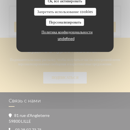
Ок, все активировать
Запретить использование cookies
Бронирование
Персонализировать
ЗАБРОНИРОВАТЬ СТОЛИК
Политика конфиденциальности
undefined
Будьте в курсе новостей
*
Подпишитесь на нашу рассылку, чтобы получать от нас по электронной почте
персонализированные сообщения и маркетинговые предложения.
ПОДПИСАТЬСЯ
Связь с нами
81 rue d'Angleterre
((открывается в новом окне))
59800 LILLE
03 28 07 73 71