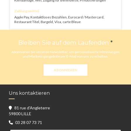
Klimaanlage, Wifi, Zugang für Behinderte, Privatisierungen
Zahlungsmittel
Apple Pay, Kontaktloses Bezahlen, Eurocard / Mastercard,
Restaurant Titel, Bargeld, Visa, carte Bleue
Bleiben Sie auf dem Laufenden
*
Abonnieren Sie unseren Newsletter, um personalisierte Mitteilungen
und Marketingangebote per E-Mail von uns zu erhalten.
ABONNIEREN
Uns kontaktieren
81 rue d'Angleterre
((öffnet ein neues Fenster))
59800 LILLE
03 28 07 73 71