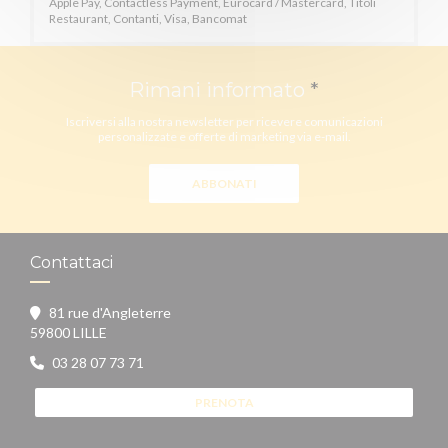
Apple Pay, Contactless Payment, Eurocard / Mastercard, Titoli
Restaurant, Contanti, Visa, Bancomat
Rimani informato
*
Iscriversi alla nostra newsletter per ricevere comunicazioni
personalizzate e offerte di marketing via e-mail.
ABBONATI
Contattaci
81 rue d'Angleterre
((apre una nuova finestra))
59800 LILLE
03 28 07 73 71
PRENOTA