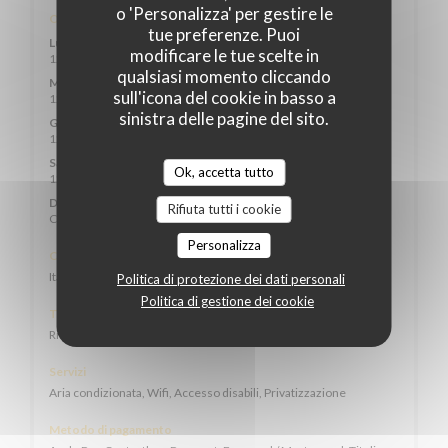
o 'Personalizza' per gestire le
Orari
tue preferenze. Puoi
Lun
-
Mar
modificare le tue scelte in
12:00 - 14:30
19:00 - 22:30
•
qualsiasi momento cliccando
Mercoledi
sull'icona del cookie in basso a
12:00 - 14:30
sinistra delle pagine del sito.
Gio
-
Ven
12:00 - 14:30
19:00 - 22:30
•
Sabato
Ok, accetta tutto
12:00 - 15:00
19:00 - 22:30
•
Domenica
Rifiuta tutti i cookie
Chiuso
Personalizza
Cucina
Italiana, Cucina tradizionale, Fresco, Fatto in casa
Politica di protezione dei dati personali
Politica di gestione dei cookie
Tipologia
Ristorante Mediterraneo
Servizi
Aria condizionata, Wifi, Accesso disabili, Privatizzazione
Metodo di pagamento