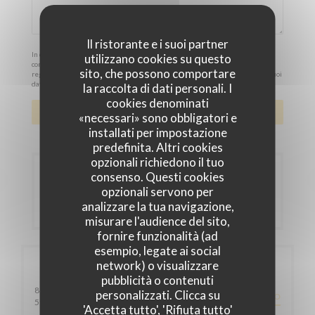
Il ristorante e i suoi partner
In conformità al Codice del Consumo, hai il diritto di opporti alle chiamate
utilizzano cookies su questo
commerciali iscrivendoti al Registro Pubblico delle Opposizioni:
sito, che possono comportare
registrodelleopposizioni.it
. Per maggiori informazioni sul trattamento dei tuoi
dati, consulta la nostra
informativa sulla privacy
.
la raccolta di dati personali. I
cookies denominati
«necessari» sono obbligatori e
installati per impostazione
predefinita. Altri cookies
opzionali richiedono il tuo
Prenotazione
consenso. Questi cookies
opzionali servono per
analizzare la tua navigazione,
PRENOTA
misurare l'audience del sito,
fornire funzionalità (ad
esempio, legate ai social
network) o visualizzare
Informazioni pratiche
pubblicità o contenuti
81 rue d'Angleterre
personalizzati. Clicca su
PERCORSO
((apre una nuova finestra))
59800 LILLE
'Accetta tutto', 'Rifiuta tutto'