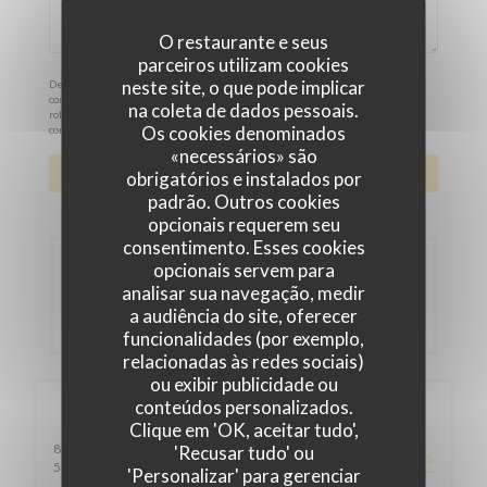
O restaurante e seus
parceiros utilizam cookies
neste site, o que pode implicar
De acordo com a legislação de proteção de dados, tem o direito de se opor a
comunicações de marketing. Pode registar-se na Lista Robinson através de
na coleta de dados pessoais.
robinson.pt
. Para mais informações sobre o tratamento dos seus dados,
Os cookies denominados
consulte a nossa
política de privacidade
.
«necessários» são
obrigatórios e instalados por
padrão. Outros cookies
opcionais requerem seu
consentimento. Esses cookies
Reserva
opcionais servem para
analisar sua navegação, medir
a audiência do site, oferecer
RESERVAR UMA MESA
funcionalidades (por exemplo,
relacionadas às redes sociais)
ou exibir publicidade ou
conteúdos personalizados.
Informações gerais
Clique em 'OK, aceitar tudo',
81 rue d'Angleterre
'Recusar tudo' ou
DIREÇÕES
((abre numa nova janela))
59800 LILLE
'Personalizar' para gerenciar