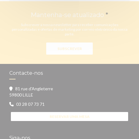
Mantenha-se atualizado
*
Subscrever a nossa newsletter para receber comunicações
personalizadas e ofertas de marketing por correio eletrónico da nossa
parte.
SUBSCREVER
Contacte-nos
81 rue d'Angleterre
((abre numa nova janela))
59800 LILLE
03 28 07 73 71
RESERVAR UMA MESA
Siga-nos