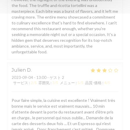
the food. The truffle and ricotta tortellini was a
masterpiece. Each bite was a burst of flavors, and it left me
craving more. The entire menu showcased a commitment
to culinary excellence that's hard to find elsewhere. I can't
recommend this restaurant enough, whether you're
seeking a memorable night out or a special occasion. It's a
hidden gem that deserves recognition for its top-notch
ambiance, service, and, most importantly, the
unforgettable food.
Julien
D
2023-09-04
- 13:00 - ゲスト 2
サービス
:
2
/5
雰囲気
:
3
/5
メニュー
:
5
/5
品質-価格
:
4
/5
Pour faire simple, la cuisine est excellente ! Vraiment très
bonne mais le service est vraiment mauvais... 10 min
d'attente devant la porte du restaurant avant d'être pris
en charge.. le personnel qui nous oublie... Demande de la
carte des desserts deux fois ... Et un Espresso qui n'est
jamais arrivé... Donc franchement c'est mitigé... Dommage