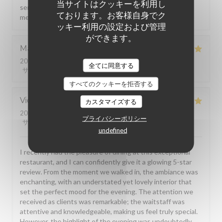
当サイトはクッキーを利用し
serveur explique très bien la carte et permet de faire le
ております。お客様自身でク
meilleur choix
ッキー利用の設定および管理
ができます。
Martin
F
2023-09-09
- 20:00 - ゲスト 4
全てに同意する
サービス
:
5
/5
雰囲気
:
5
/5
メニュー
:
5
/5
品質-価格
:
5
/5
すべてのクッキーを拒否する
Victoria
A
カスタマイズする
2023-09-04
- 21:00 - ゲスト 3
プライバシーポリシー
サービス
:
5
/5
雰囲気
:
5
/5
メニュー
:
5
/5
品質-価格
:
5
/5
undefined
I recently had the pleasure of dining at this exceptional
restaurant, and I can confidently give it a glowing 5-star
review. From the moment we walked in, the ambiance was
enchanting, with an understated yet lovely interior that
set the perfect mood for the evening. The attention we
received as clients was remarkable; the waitstaff was
attentive and knowledgeable, making us feel truly special.
However, the highlight of the evening was undoubtedly