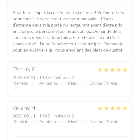
Pour faire simple, la cuisine est excellente ! Vraiment très
bonne mais le service est vraiment mauvais... 10 min
d'attente devant la porte du restaurant avant d'être pris
en charge.. le personnel qui nous oublie... Demande de la
carte des desserts deux fois ... Et un Espresso qui n'est
jamais arrivé... Donc franchement c'est mitigé... Dommage
pour les cuisiniers qui nous envoient des plats de qualité.
Thierry
B
2023-09-01
- 13:15 - Invitados 2
Servicio
:
5
/5
Ambiente
:
5
/5
Menú
:
5
/5
Calidad / Precio
:
4
/5
Viviane
H
2023-08-11
- 19:45 - Invitados 2
Servicio
:
5
/5
Ambiente
:
5
/5
Menú
:
5
/5
Calidad / Precio
:
5
/5