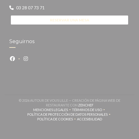
03 28 07 73 71
RESERVAR UNA MESA
Seguirnos
Facebook ((abre en una nueva ventana))
Instagram ((abre en una nueva ventana))
© 2026 AUTOUR DE VOUS LILLE — CREACIÓN DE PÁGINA WEB DE
((ABRE EN UNA NUEVA VENT
RESTAURANTE CON
ZENCHEF
MENCIONES LEGALES
TÉRMINOS DE USO
((ABRE EN UNA NUEVA VENTANA))
((ABRE EN UNA NUEVA VENTANA
POLÍTICA DE PROTECCIÓN DE DATOS PERSONALES
((ABRE EN UNA NUEVA VENTANA))
POLÍTICA DE COOKIES
ACCESIBILIDAD
((ABRE EN UNA NUEVA VENTANA))
((ABRE EN UNA NUEVA VENTANA