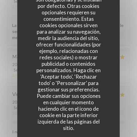
Servicio
:
5
/5
Ambiente
:
5
/5
Menú
:
5
/5
Calidad / Precio
:
por defecto. Otras cookies
5
/5
opcionales requieren su
consentimiento. Estas
cookies opcionales sirven
La carte varie régulièrement et les plats sont excellents, le
para analizar su navegación,
serveur explique très bien la carte et permet de faire le
medir la audiencia del sitio,
meilleur choix
ofrecer funcionalidades (por
ejemplo, relacionadas con
Martin
F
redes sociales) o mostrar
publicidad o contenidos
2023-09-09
- 20:00 - Invitados 4
personalizados. Haga clic en
Servicio
:
5
/5
Ambiente
:
5
/5
Menú
:
5
/5
Calidad / Precio
:
5
/5
'Aceptar todo', 'Rechazar
todo' o 'Personalizar' para
gestionar sus preferencias.
Victoria
A
Puede cambiar sus opciones
en cualquier momento
2023-09-04
- 21:00 - Invitados 3
Servicio
:
5
/5
Ambiente
:
5
/5
Menú
:
5
/5
Calidad / Precio
:
haciendo clic en el icono de
5
/5
cookie en la parte inferior
izquierda de las páginas del
sitio.
I recently had the pleasure of dining at this exceptional