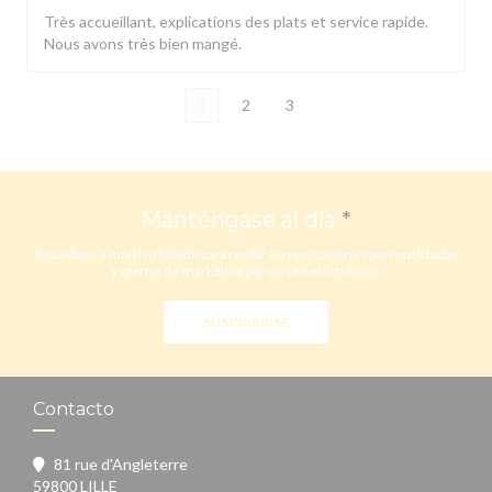
Très accueillant, explications des plats et service rapide.
Nous avons très bien mangé.
1
2
3
Manténgase al día
*
Suscríbase a nuestro boletín para recibir comunicaciones personalizadas
y ofertas de marketing por correo electrónico.
SUSCRIBIRSE
Contacto
81 rue d'Angleterre
((abre en una nueva ventana))
59800 LILLE